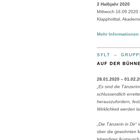
2 Halbjahr 2020
Mittwoch 16.09.2020
Klappholttal, Akademi
Mehr Informationen
SYLT – GRUP
AUF DER BÜHN
28.01.2020 – 01.02.
„Es sind die Tänzeri
schlussendlich errett
herauszufordern, fes
Wirklichkeit werden l
„Die Tänzerin in Dir“
i
über die gewohnten M
lebendiger Austausc