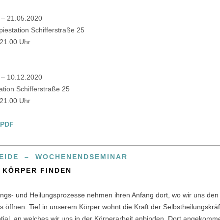
 – 21.05.2020
iestation Schifferstraße 25
 21.00 Uhr
 – 10.12.2020
tion Schifferstraße 25
 21.00 Uhr
 PDF
EIDE – WOCHENENDSEMINAR
M KÖRPER FINDEN
ungs- und Heilungsprozesse nehmen ihren Anfang dort, wo wir uns den 
öffnen. Tief in unserem Körper wohnt die Kraft der Selbstheilungskräf
tial, an welches wir uns in der Körperarbeit anbinden. Dort angekomm