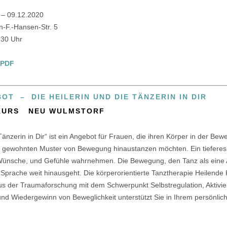
 – 09.12.2020
n-F.-Hansen-Str. 5
.30 Uhr
 PDF
T – DIE HEILERIN UND DIE TÄNZERIN IN DIR
KURS NEU WULMSTORF
 Tänzerin in Dir“ ist ein Angebot für Frauen, die ihren Körper in der Be
e gewohnten Muster von Bewegung hinaustanzen möchten. Ein tieferes 
Wünsche, und Gefühle wahrnehmen. Die Bewegung, den Tanz als eine 
Sprache weit hinausgeht. Die körperorientierte Tanztherapie Heilende
us der Traumaforschung mit dem Schwerpunkt Selbstregulation, Aktivi
und Wiedergewinn von Beweglichkeit unterstützt Sie in Ihrem persönlic