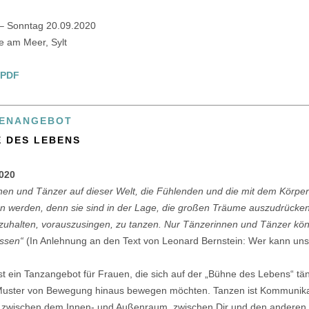
 – Sonntag 20.09.2020
e am Meer, Sylt
 PDF
PENANGEBOT
E DES LEBENS
2020
nnen und Tänzer auf dieser Welt, die Fühlenden und die mit dem Körpe
en werden, denn sie sind in der Lage, die großen Träume auszudrücken
tzuhalten, vorauszusingen, zu tanzen. Nur Tänzerinnen und Tänzer kön
assen“
(In Anlehnung an den Text von Leonard Bernstein: Wer kann uns 
st ein Tanzangebot für Frauen, die sich auf der „Bühne des Lebens“ tä
uster von Bewegung hinaus bewegen möchten. Tanzen ist Kommunikati
h zwischen dem Innen- und Außenraum, zwischen Dir und den anderen