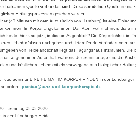
der heilsamen Quelle verbunden sind. Diese sprudelnde Quelle in uns k
eglichen Heilungsprozessen gesehen werden.
nar (40 Minuten mit dem Auto südlich von Hamburg) ist eine Einladung 
ir zu kommen. Im Körper angekommen. Den Atem wahrnehmen, die Stim
ch heute, hier und jetzt, in diesem Augenblick? Die Körperlichkeit im 
seren Urbedürfnissen nachgehen und tiefgreifende Veränderungen ans
, umgeben von Heidelandschaft liegt das Tagungshaus Inzmühlen. Die i
einen angenehmen Aufenthalt während der Seminartage und die Küche 
alen und köstlichen Lebensmitteln vorwiegend aus biologischer Haltun
für das Seminar EINE HEIMAT IM KÖRPER FINDEN in der Lüneburger He
l anfordern.
pastian@tanz-und-koerpertherapie.de
20 – Sonntag 08.03.2020
 in der Lüneburger Heide