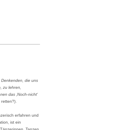
r Denkenden, die uns
, zu lehren,
nen das ‚Noch-nicht‘
retten?).
nzerisch erfahren und
on, ist ein
 Tänzerinnen. Tanzen